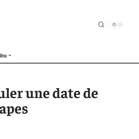
ibu
uler une date de
tapes