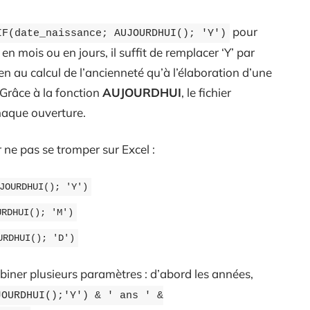
pour
IF(date_naissance; AUJOURDHUI(); 'Y')
en mois ou en jours, il suffit de remplacer ‘Y’ par
ien au calcul de l’ancienneté qu’à l’élaboration d’une
Grâce à la fonction
AUJOURDHUI
, le fichier
haque ouverture.
 ne pas se tromper sur Excel :
JOURDHUI(); 'Y')
URDHUI(); 'M')
URDHUI(); 'D')
ombiner plusieurs paramètres : d’abord les années,
JOURDHUI();'Y') & ' ans ' &