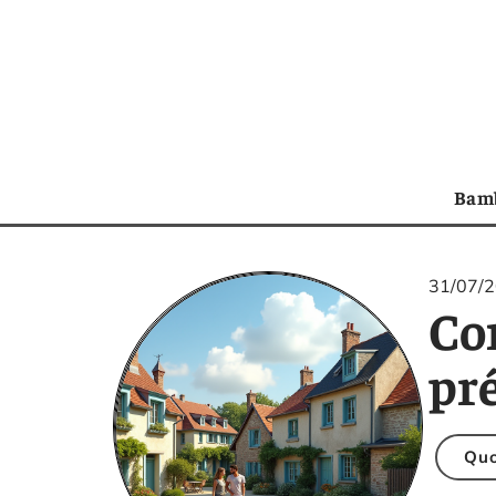
Bam
31/07/
Co
pré
Quo