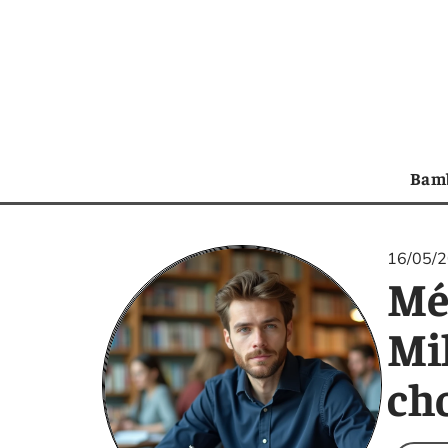
Bam
16/05/
Mé
Mi
ch