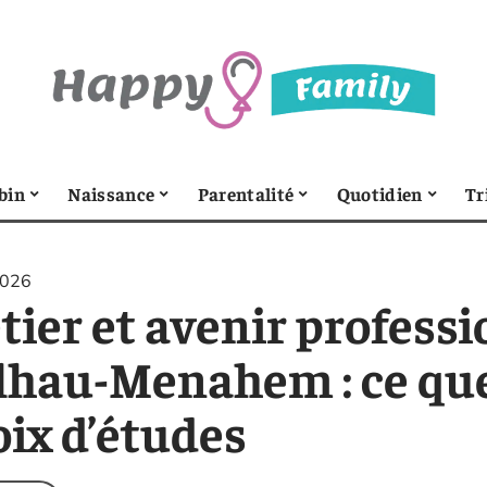
bin
Naissance
Parentalité
Quotidien
Tr
2026
tier et avenir profess
lhau-Menahem : ce que
oix d’études