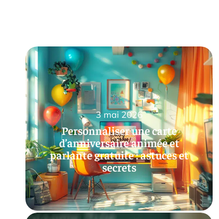
3 mai 2026
Personnaliser une carte
d’anniversaire animée et
parlante gratuite : astuces et
secrets