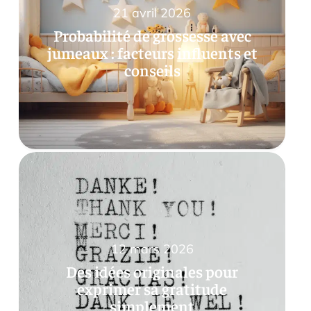
21 avril 2026
Probabilité de grossesse avec
jumeaux : facteurs influents et
conseils
12 mars 2026
Des idées originales pour
exprimer sa gratitude
simplement