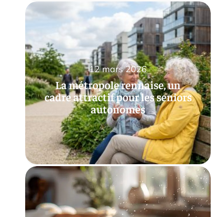
12 mars 2026
La métropole rennaise, un
cadre attractif pour les seniors
autonomes