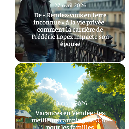
27 avril 2026
De « Rendez-vous en terre
inconnue » à la vie privée :
comment la carrière de
Frédéric Lopez impacte son
épouse
13 mars 2026
Vacances en Vendée : les
meilleurs campings VACAF
pour les familles