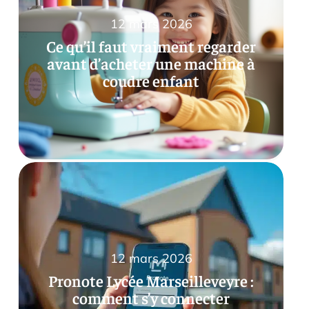
12 mars 2026
Ce qu’il faut vraiment regarder
avant d’acheter une machine à
coudre enfant
12 mars 2026
Pronote Lycée Marseilleveyre :
comment s’y connecter