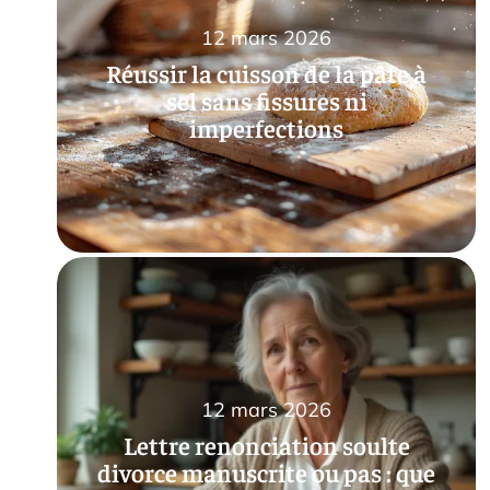
12 mars 2026
Réussir la cuisson de la pâte à
sel sans fissures ni
imperfections
12 mars 2026
Lettre renonciation soulte
divorce manuscrite ou pas : que