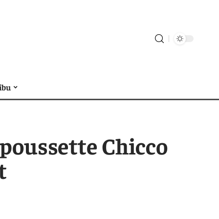
ibu
 poussette Chicco
t