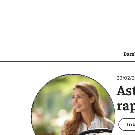
Bam
23/02/
As
ra
Tri