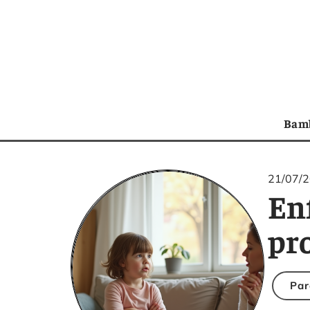
Bam
21/07/
Enf
pr
Par