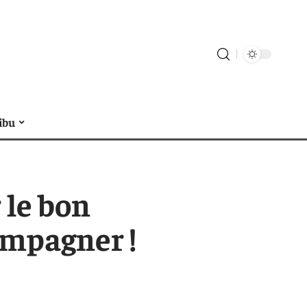
ibu
 le bon
ompagner !